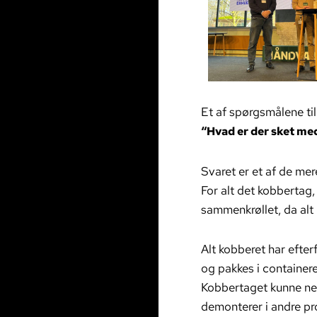
Et af spørgsmålene til 
“Hvad er der sket med
Svaret er et af de mer
For alt det kobbertag,
sammenkrøllet, da alt 
Alt kobberet har efte
og pakkes i containere
Kobbertaget kunne ne
demonterer i andre pr