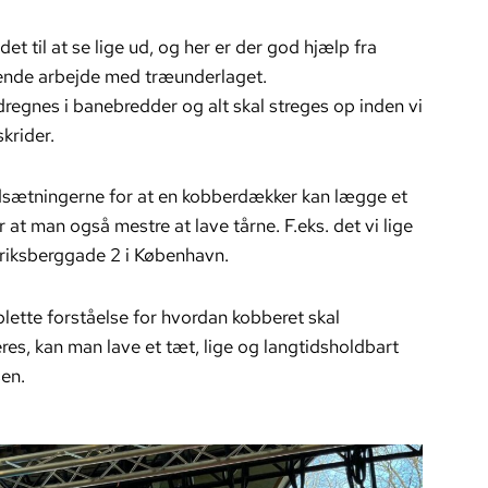
et til at se lige ud, og her er der god hjælp fra
ende arbejde med træunderlaget.
dregnes i banebredder og alt skal streges op inden vi
skrider.
rudsætningerne for at en kobberdækker kan lægge et
 at man også mestre at lave tårne. F.eks. det vi lige
eriksberggade 2 i København.
lette forståelse for hvordan kobberet skal
res, kan man lave et tæt, lige og langtidsholdbart
sen.