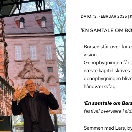
DATO: 12. FEBRUAR 2025 |
‘EN SAMTALE OM B
Børsen står over for 
vision.
Genopbygningen får afsæ
næste kapitel skrives
genopbygningen bliver
håndværksfag.
‘En samtale om Bør
festival overvære i si
Sammen med Lars, byg