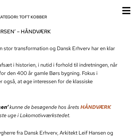
KATEGORI:
TOFT KOBBER
ØRSEN’ – HÅNDVÆRK
en stor transformation og Dansk Erhverv har en klar
t i historien, i nutid i forhold til indretningen, når
 for den 400 år gamle Børs bygning. Fokus i
 også, at øge interessen for de klassiske
sen’
kunne de besøgende hos årets
HÅNDVÆRK
dste uge i Lokomotivværkstedet.
herre fra Dansk Erhverv, Arkitekt Leif Hansen og