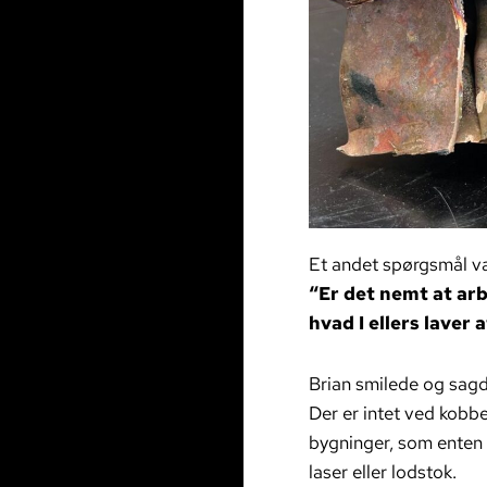
Et andet spørgsmål va
“Er det nemt at arb
hvad I ellers laver
Brian smilede og sagd
Der er intet ved kobbe
bygninger, som enten ha
laser eller lodstok.