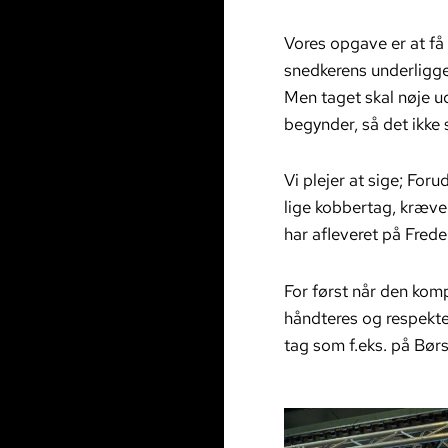
Vores opgave er at få d
snedkerens underligg
Men taget skal nøje u
begynder, så det ikke 
Vi plejer at sige; Fo
lige kobbertag, kræver
har afleveret på Fred
For først når den komp
håndteres og respekte
tag som f.eks. på Bør