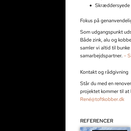
Skræddersyede p
Fokus på genanvendeli
Som udgangspunkt udskif
Både zink, alu og kobb
samler vi altid til bunk
samarbejdspartner.
– S
Kontakt og rådgivning
Står du med en renoveri
projektet kommer til at
René@toftkobber.dk
REFERENCER