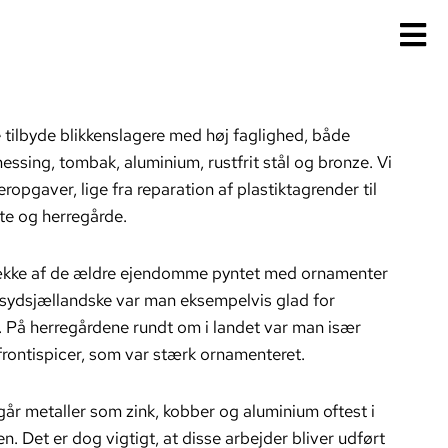
 tilbyde blikkenslagere med høj faglighed, både
messing, tombak, aluminium, rustfrit stål og bronze. Vi
eropgaver, lige fra reparation af plastiktagrender til
tte og herregårde.
række af de ældre ejendomme pyntet med ornamenter
et sydsjællandske var man eksempelvis glad for
På herregårdene rundt om i landet var man især
r frontispicer, som var stærk ornamenteret.
år metaller som zink, kobber og aluminium oftest i
 Det er dog vigtigt, at disse arbejder bliver udført