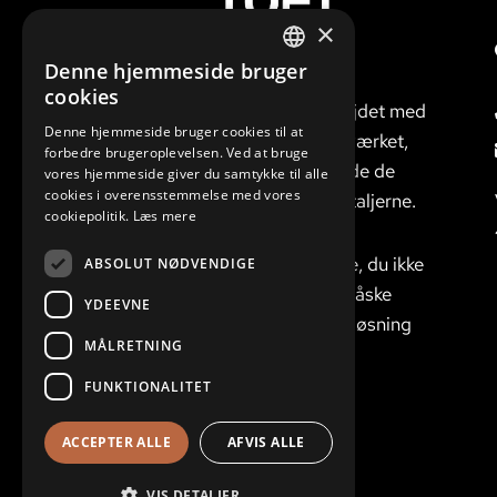
×
Denne hjemmeside bruger
Vi er gode til at
DANISH
cookies
gennemføre arbejdet med
ENGLISH
Denne hjemmeside bruger cookies til at
respekt for håndværket,
forbedre brugeroplevelsen. Ved at bruge
og har øje for både de
vores hjemmeside giver du samtykke til alle
cookies i overensstemmelse med vores
store linjer og detaljerne.
cookiepolitik.
Læs mere
Har du en opgave, du ikke
ABSOLUT NØDVENDIGE
kan løse, kan vi måske
YDEEVNE
finde den rigtige løsning
MÅLRETNING
til dig.
FUNKTIONALITET
ACCEPTER ALLE
AFVIS ALLE
VIS DETALJER