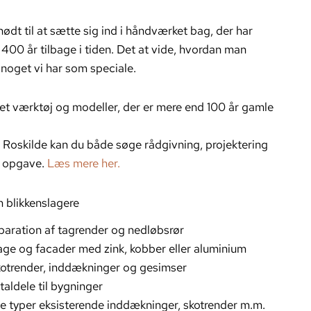
nødt til at sætte sig ind i håndværket bag, der har
il 400 år tilbage i tiden. Det at vide, hvordan man
r noget vi har som speciale.
et værktøj og modeller, der er mere end 100 år gamle
 i Roskilde kan du både søge rådgivning, projektering
n opgave.
Læs mere her.
 blikkenslagere
paration af tagrender og nedløbsrør
age og facader med zink, kobber eller aluminium
otrender, inddækninger og gesimser
taldele til bygninger
le typer eksisterende inddækninger, skotrender m.m.