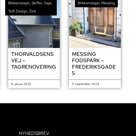
Blikkenslager
,
Skiffer
,
Tage
,
Blikkenslager
,
Messing
Toft Design
,
Zink
THORVALDSENS
MESSING
VEJ –
FODSPARK –
TAGRENOVERING
FREDERIKSGADE
5
8. januar 2025
11. september 2024
NYHEDSBREV