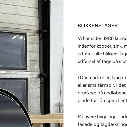
BLIKKENSLAGER
Vi har siden 1986 kunne
indenfor kobber, zink, 
udfører alle blikkenslag
udførsel af tage på slo
I Danmark er en lang 
eller små tårnspir. I d
drueknæ på nedløbene. 
glade for tårnspir elle
På nyere bygninger indg
facade og tagdækningen.