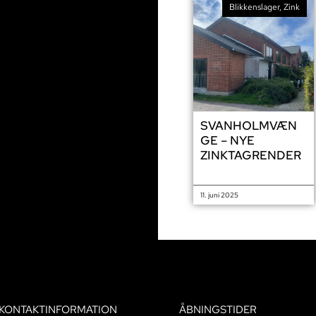
Blikkenslager
,
Zink
SVANHOLMVÆN
GE – NYE
ZINKTAGRENDER
11. juni 2025
KONTAKTINFORMATION
ÅBNINGSTIDER