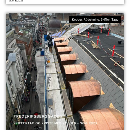
21. maj 2025
Kobber
,
Rådgivning
,
Skiffer
,
Tage