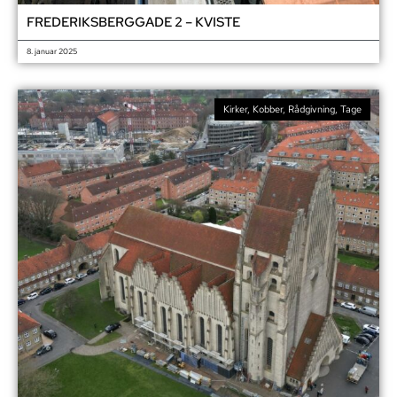
FREDERIKSBERGGADE 2 – KVISTE
8. januar 2025
Kirker
,
Kobber
,
Rådgivning
,
Tage