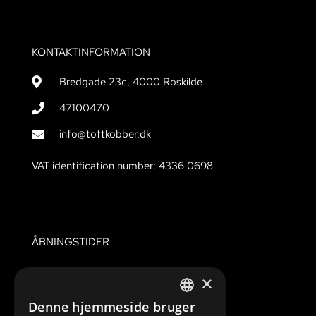
KONTAKTINFORMATION
Bredgade 23c, 4000 Roskilde
47100470
info@toftkobber.dk
VAT identification number: 4336 0698
ÅBNINGSTIDER
Mandag – Fredag:
07.00 til 16.00
×
Lørdag:
Lukket
Denne hjemmeside bruger
Søndag & Helligdage
Lukket
DANISH