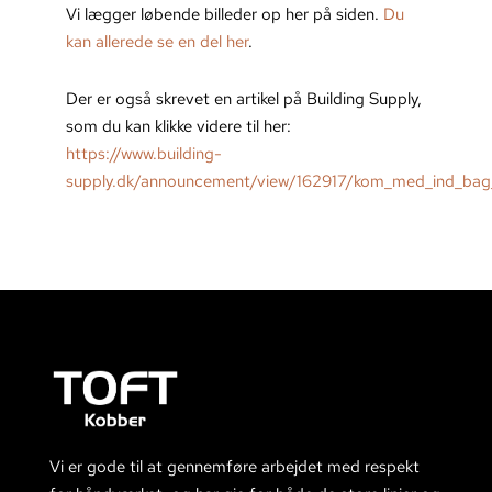
Vi lægger løbende billeder op her på siden.
Du
kan allerede se en del her
.
Der er også skrevet en artikel på Building Supply,
som du kan klikke videre til her:
https://www.building-
supply.dk/announcement/view/162917/kom_med_ind_bag_
Vi er gode til at gennemføre arbejdet med respekt