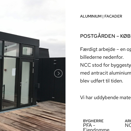
ALUMINIUM
|
FACADER
POSTGÅRDEN – KØB
Færdigt arbejde – en o
billederne nedenfor.
NCC stod for byggestyri
med antracit aluminium.
blev udført til tiden.
Vi har uddybende materi
BYGHERRE
AR
PFA -
N
Ejendomme