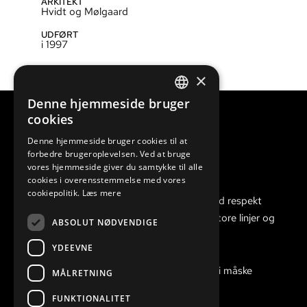
ARKITEKT
Hvidt og Mølgaard
UDFØRT
i 1997
×
Denne hjemmeside bruger
DANISH
cookies
ENGLISH
Denne hjemmeside bruger cookies til at
forbedre brugeroplevelsen. Ved at bruge
vores hjemmeside giver du samtykke til alle
cookies i overensstemmelse med vores
cookiepolitik.
Læs mere
Vi er gode til at gennemføre arbejdet med respekt
for håndværket, og har øje for både de store linjer og
ABSOLUT NØDVENDIGE
detaljerne.
YDEEVNE
Har du en opgave, du ikke kan løse, kan vi måske
MÅLRETNING
finde den rigtige løsning til dig.
FUNKTIONALITET