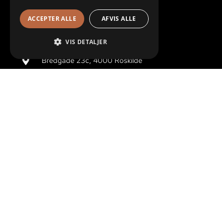
ACCEPTER ALLE
AFVIS ALLE
KONTAKTINFORMATION
VIS DETALJER
Bredgade 23c, 4000 Roskilde
47100470
info@toftkobber.dk
VAT identification number: 4336 0698
ÅBNINGSTIDER
Mandag – Fredag:
07.00 til 16.00
Lørdag:
Lukket
Søndag & Helligdage
Lukket