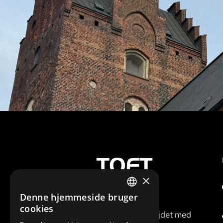
×
Denne hjemmeside bruger
Vi er gode til at
DANISH
cookies
gennemføre arbejdet med
ENGLISH