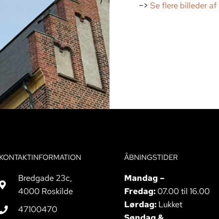
–>
Se flere billeder a
KONTAKTINFORMATION
ÅBNINGSTIDER
Bredgade 23c,
Mandag –
4000 Roskilde
Fredag:
07.00 til 16.00
Lørdag:
Lukket
47100470
Søndag &