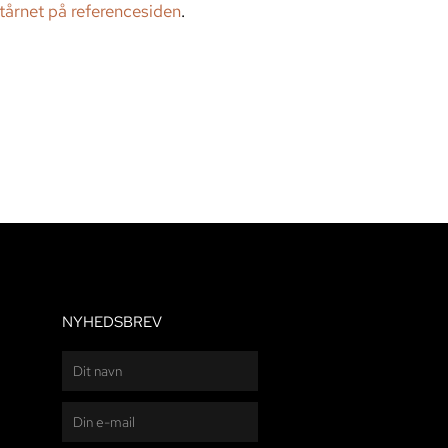
f tårnet på referencesiden
.
NYHEDSBREV
Navn
E-
mail