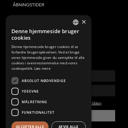
ÅBNINGSTIDER
Mandag – Fredag:
07.00 til 16.00
×
Lørdag:
Lukket
Denne hjemmeside bruger
Søndag & Helligdage
Lukket
DANISH
cookies
ENGLISH
Denne hjemmeside bruger cookies til at
forbedre brugeroplevelsen. Ved at bruge
vores hjemmeside giver du samtykke til alle
NYHEDSBREV
cookies i overensstemmelse med vores
cookiepolitik.
Læs mere
Navn
ABSOLUT NØDVENDIGE
E-
YDEEVNE
mail
MÅLRETNING
persondatapolitikken
Jeg har læst og accepterer
persondatapolitikken
FUNKTIONALITET
TILMELD
ACCEPTER ALLE
AFVIS ALLE