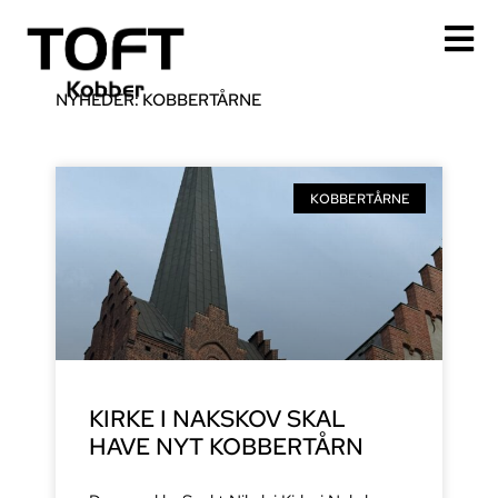
Gå
til
indholdet
NYHEDER: KOBBERTÅRNE
Side
Side
KOBBERTÅRNE
KIRKE I NAKSKOV SKAL
HAVE NYT KOBBERTÅRN