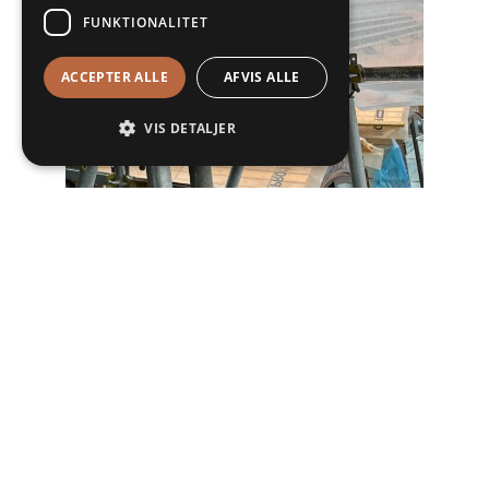
FUNKTIONALITET
ACCEPTER ALLE
AFVIS ALLE
VIS DETALJER
Denne byggesag indeholder også et tårn på
hjørnet af bygningen.
Opbygningen af denne på værkstedet kan
du se
her:
https://www.youtube.com/playlist?
list=PLKT0rZ7bgRJAtPC93JPZXlOh9oePJ7mqm