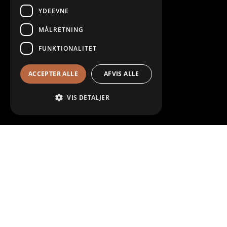
VAT identification number: 4336 0698
YDEEVNE
MÅLRETNING
FUNKTIONALITET
ÅBNINGSTIDER
ACCEPTER ALLE
AFVIS ALLE
Mandag – Fredag:
07.00 til 16.00
Lørdag:
Lukket
VIS DETALJER
Søndag & Helligdage
Lukket
NYHEDSBREV
Navn
E-
mail