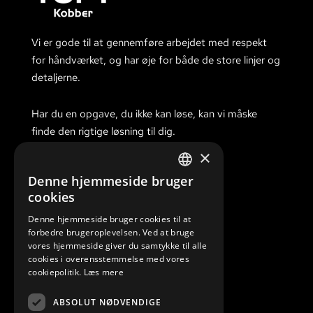
Vi er gode til at gennemføre arbejdet med respekt
for håndværket, og har øje for både de store linjer og
detaljerne.
Har du en opgave, du ikke kan løse, kan vi måske
finde den rigtige løsning til dig.
×
Denne hjemmeside bruger
DANISH
cookies
KONTAKTINFORMATION
ENGLISH
Denne hjemmeside bruger cookies til at
forbedre brugeroplevelsen. Ved at bruge
Bredgade 23c, 4000 Roskilde
vores hjemmeside giver du samtykke til alle
cookies i overensstemmelse med vores
47100470
cookiepolitik.
Læs mere
info@toftkobber.dk
ABSOLUT NØDVENDIGE