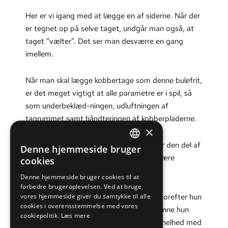
Her er vi igang med at lægge en af siderne. Når der
er tegnet op på selve taget, undgår man også, at
taget “vælter”. Det ser man desværre en gang
imellem.
Når man skal lægge kobbertage som denne bulefrit,
er det meget vigtigt at alle parametre er i spil, så
som underbeklæd-ningen, udluftningen af
tagrummet samt håndteringen af kobberpladerne.
×
Den grat og rygningslukning vi valgte var den del af
Denne hjemmeside bruger
DANISH
besparelsen, idet en falset lukning ville være
cookies
betydelig dyrere.
ENGLISH
Denne hjemmeside bruger cookies til at
forbedre brugeroplevelsen. Ved at bruge
Jeg forelagde vores kunde løsningen, hvorefter hun
vores hjemmeside giver du samtykke til alle
cookies i overensstemmelse med vores
sagde, at under alle omstændigheder kunne hun
cookiepolitik.
Læs mere
bedst lide den “billige” løsning. Set som helhed med