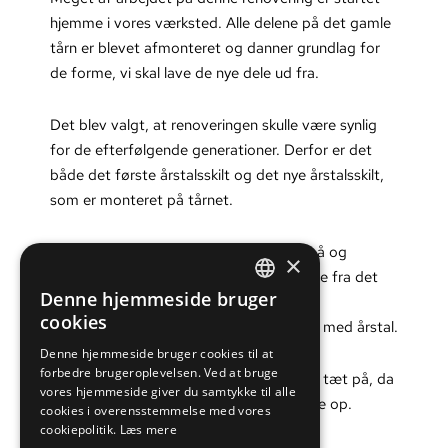
hjemme i vores værksted. Alle delene på det gamle
tårn er blevet afmonteret og danner grundlag for
de forme, vi skal lave de nye dele ud fra.
Det blev valgt, at renoveringen skulle være synlig
for de efterfølgende generationer. Derfor er det
både det første årstalsskilt og det nye årstalsskilt,
som er monteret på tårnet.
De 5 ‘kobberbørn’, dragerne de sidder på og
×
guirlanderne de holder, er de eksisterende fra det
Denne hjemmeside bruger
gamle tårn, der er blevet glasblæst.
DANISH
cookies
Ligeledes de udsmykninger over skiltene med årstal.
ENGLISH
Denne hjemmeside bruger cookies til at
forbedre brugeroplevelsen. Ved at bruge
Du kan følge arbejdet og processen helt tæt på, da
vores hjemmeside giver du samtykke til alle
vi løbende producerede videoer og lagde op.
cookies i overensstemmelse med vores
Alle videoerne er samlet her.
cookiepolitik.
Læs mere