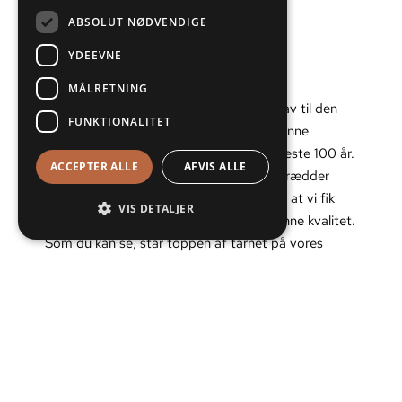
ABSOLUT NØDVENDIGE
YDEEVNE
Fagligt og miljømæssigt perspektiv:
MÅLRETNING
Også i denne renovering stiller vi høje krav til den
FUNKTIONALITET
underliggende trækonstruktion, for at kunne
garantere, at kobberet ligger godt de næste 100 år.
ACCEPTER ALLE
AFVIS ALLE
I denne renovering er alle eksisterende brædder
blevet gennemgået 1 efter 1, for at sikre, at vi fik
VIS DETALJER
genanvendt de brædder, som havde denne kvalitet.
Som du kan se, står toppen af tårnet på vores
værksted, og har bibeholdt selve
trækonstruktionen, men fået nye brædder på.
Den underliggende tårnkonstruktion er en god
blanding af eksisterende og nye brædder.
Læs om vores tilgang til genanvendelse m.m. her.