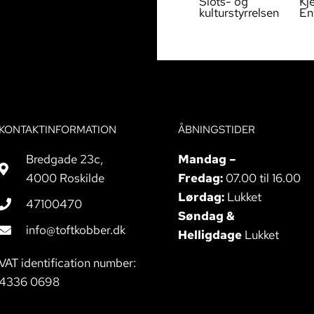
Slots- og
Kj
kulturstyrrelsen
En
KONTAKTINFORMATION
ÅBNINGSTIDER
Bredgade 23c,
Mandag –
4000 Roskilde
Fredag:
07.00 til 16.00
Lørdag:
Lukket
47100470
Søndag &
info@toftkobber.dk
Helligdage
Lukket
VAT identification number:
4336 0698