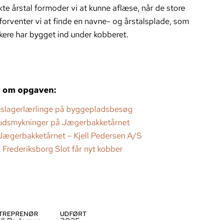
te årstal formoder vi at kunne aflæse, når de store
forventer vi at finde en navne- og årstalsplade, som
kere har bygget ind under kobberet.
r om opgaven:
enslagerlærlinge på byggepladsbesøg
udsmykninger på Jægerbakketårnet
 Jægerbakketårnet – Kjell Pedersen A/S
 Frederiksborg Slot får nyt kobber
TREPRENØR
UDFØRT