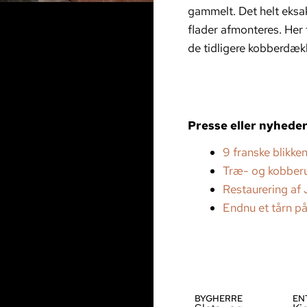
gammelt. Det helt eksak
flader afmonteres. Her 
de tidligere kobberdæk
Presse eller nyhede
9 franske blikk
Træ- og kobber
Restaurering af
Endnu et tårn på
BYGHERRE
EN