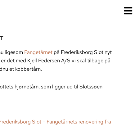
T
nu ligesom
Fangetårnet
på Frederiksborg Slot nyt
er det med Kjell Pedersen A/S vi skal tilbage på
ndnu et kobbertårn.
ttets hjørnetårn, som ligger ud til Slotssøen.
Frederiksborg Slot – Fangetårnets renovering fra