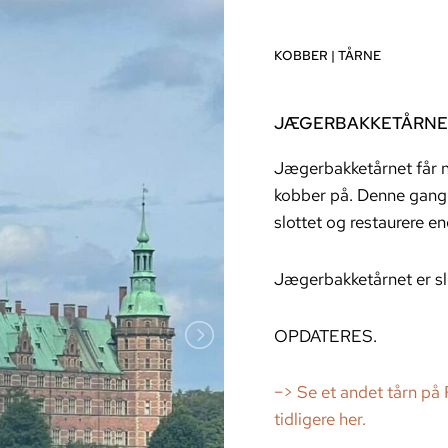
KOBBER
|
TÅRNE
JÆGERBAKKETÅRNE
Jægerbakketårnet får 
kobber på. Denne gang 
slottet og restaurere e
Jægerbakketårnet er slo
OPDATERES.
–> Se et andet tårn på 
tidligere her.