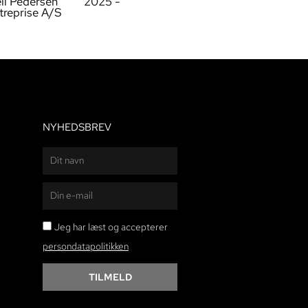
ell Pedersen
2025 -
treprise A/S
NYHEDSBREV
Navn
E-
mail
persondatapolitikken
Jeg har læst og accepterer
persondatapolitikken
TILMELD