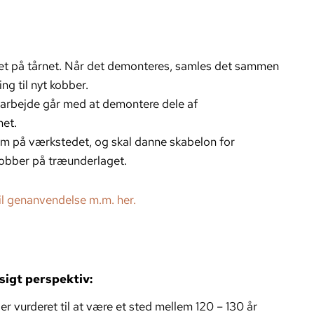
eret på tårnet. Når det demonteres, samles det sammen
ng til nyt kobber.
s arbejde går med at demontere dele af
net.
em på værkstedet, og skal danne skabelon for
kobber på træunderlaget.
il genanvendelse m.m. her.
sigt perspektiv:
 vurderet til at være et sted mellem 120 – 130 år