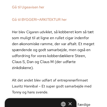
Gå til Ugeavisen her
Gå til BYGGERI+ARKITEKTUR her
Her blev Cigaren udviklet
, så kobberet kom så tæt
som muligt til at ligne en rullet cigar indenfor
den økonomiske ramme, der var aftalt. Et meget
spændende og godt samarbejde, men også en
udfordring for vores kobberdækkere Steen,
Claus S, Dan og Claus M (der udførte
zinkdiskene).
Alt det andet blev udført af entreprenørfirmaet
Lauritz Hannibal – Et super godt samarbejde med
Tonny og hans svende.
×
Billederne er dels taget af os selv og det færdige