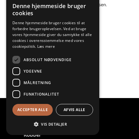
resultat er fotograferet af Torben Pedersen.
Denne hjemmeside bruger
DANISH
cookies
ENGLISH
Denne hjemmeside bruger cookies til at
BYGHERRE
forbedre brugeroplevelsen. Ved at bruge
Kofoed Skole
vores hjemmeside giver du samtykke til alle
cookies i overensstemmelse med vores
ENTREPRENØR
cookiepolitik.
Læs mere
Bygherre leverance Toft Kobber
ARKITEKT
ABSOLUT NØDVENDIGE
Randi og Katrine
YDEEVNE
UDFØRT
ultimo 2020 primo 2021
MÅLRETNING
FUNKTIONALITET
ACCEPTER ALLE
AFVIS ALLE
VIS DETALJER