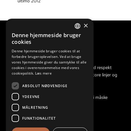
ultimo 2012
×
Denne hjemmeside bruger
DANISH
cookies
ENGLISH
Denne hjemmeside bruger cookies til at
forbedre brugeroplevelsen. Ved at bruge
vores hjemmeside giver du samtykke til alle
Vi er gode til at gennemføre arbejdet med respekt
cookies i overensstemmelse med vores
cookiepolitik.
Læs mere
for håndværket, og har øje for både de store linjer og
detaljerne.
ABSOLUT NØDVENDIGE
YDEEVNE
Har du en opgave, du ikke kan løse, kan vi måske
finde den rigtige løsning til dig.
MÅLRETNING
FUNKTIONALITET