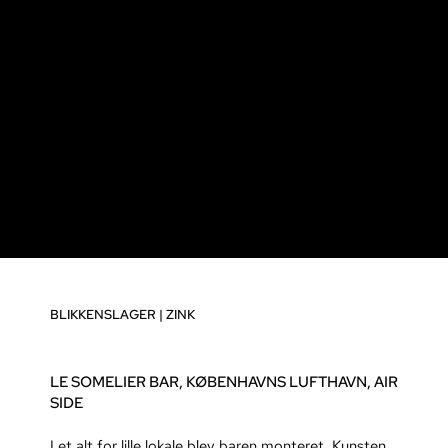
BLIKKENSLAGER
|
ZINK
LE SOMELIER BAR, KØBENHAVNS LUFTHAVN, AIR
SIDE
I et alt for lille lokale blev baren monteret. Kunsten