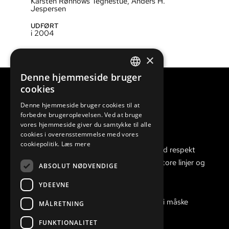
Karsten Rønnows Tegnestue, Anders H.
Jespersen
UDFØRT
i 2004
×
Denne hjemmeside bruger
DANISH
cookies
ENGLISH
Denne hjemmeside bruger cookies til at
forbedre brugeroplevelsen. Ved at bruge
vores hjemmeside giver du samtykke til alle
cookies i overensstemmelse med vores
cookiepolitik.
Læs mere
Vi er gode til at gennemføre arbejdet med respekt
for håndværket, og har øje for både de store linjer og
ABSOLUT NØDVENDIGE
detaljerne.
YDEEVNE
Har du en opgave, du ikke kan løse, kan vi måske
MÅLRETNING
finde den rigtige løsning til dig.
FUNKTIONALITET