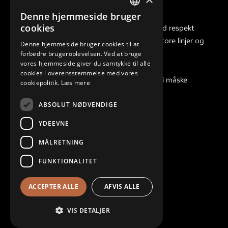
Denne hjemmeside bruger
DANISH
cookies
Vi er gode til at gennemføre arbejdet med respekt
for håndværket, og har øje for både de store linjer og
ENGLISH
Denne hjemmeside bruger cookies til at
detaljerne.
forbedre brugeroplevelsen. Ved at bruge
vores hjemmeside giver du samtykke til alle
cookies i overensstemmelse med vores
Har du en opgave, du ikke kan løse, kan vi måske
cookiepolitik.
Læs mere
finde den rigtige løsning til dig.
ABSOLUT NØDVENDIGE
YDEEVNE
MÅLRETNING
KONTAKTINFORMATION
FUNKTIONALITET
Bredgade 23c, 4000 Roskilde
ACCEPTER ALLE
AFVIS ALLE
47100470
info@toftkobber.dk
VIS DETALJER