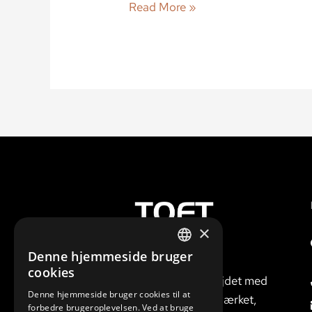
Read More »
×
Denne hjemmeside bruger
Vi er gode til at
DANISH
cookies
gennemføre arbejdet med
ENGLISH
Denne hjemmeside bruger cookies til at
respekt for håndværket,
forbedre brugeroplevelsen. Ved at bruge