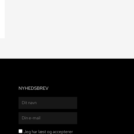
NYHEDSBREV
Navn
E-
mail
persondatapolitikken
Jeg har læst og accepterer