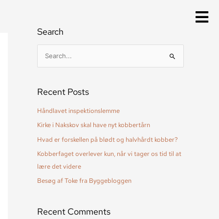
Search
S
ø
g
Recent Posts
e
f
Håndlavet inspektionslemme
t
Kirke i Nakskov skal have nyt kobbertårn
e
Hvad er forskellen på blødt og halvhårdt kobber?
r
Kobberfaget overlever kun, når vi tager os tid til at
:
lære det videre
Besøg af Toke fra Byggebloggen
Recent Comments