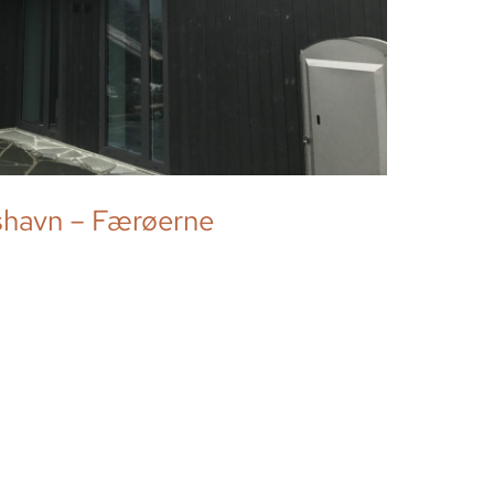
shavn – Færøerne