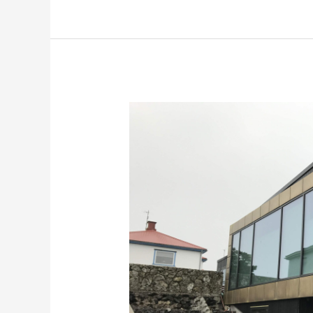
Tombak
Facade
i
Thorshavn
–
Færøerne