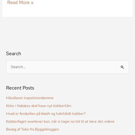
Read More »
Search
S
ø
g
Recent Posts
e
f
Håndlavet inspektionslemme
t
Kirke i Nakskov skal have nyt kobbertårn
e
Hvad er forskellen på blødt og halvhårdt kobber?
r
Kobberfaget overlever kun, når vi tager os tid til at lære det videre
:
Besøg af Toke fra Byggebloggen