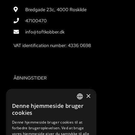
Bredgade 23c, 4000 Roskilde
47100470
info@toftkobber.dk
VAT identification number: 4336 0698
ÅBNINGSTIDER
Mandag – Fredag:
07.00 til 16.00
×
Lørdag:
Lukket
Denne hjemmeside bruger
Søndag & Helligdage
Lukket
DANISH
cookies
ENGLISH
Denne hjemmeside bruger cookies til at
forbedre brugeroplevelsen. Ved at bruge
vores hjemmeside giver du samtykke til alle