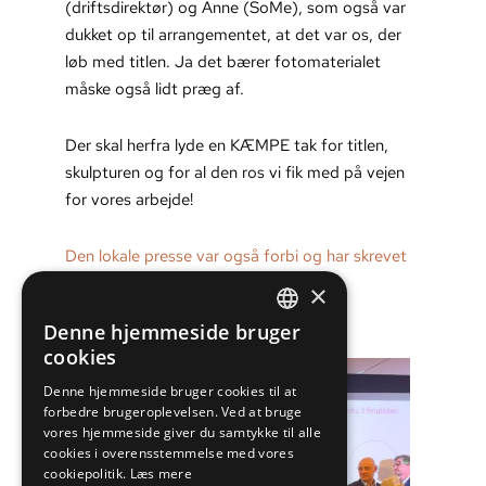
(driftsdirektør) og Anne (SoMe), som også var
dukket op til arrangementet, at det var os, der
løb med titlen. Ja det bærer fotomaterialet
måske også lidt præg af.
Der skal herfra lyde en KÆMPE tak for titlen,
skulpturen og for al den ros vi fik med på vejen
for vores arbejde!
Den lokale presse var også forbi og har skrevet
en artikel. Læs den her.
×
Denne hjemmeside bruger
DANISH
cookies
ENGLISH
Denne hjemmeside bruger cookies til at
forbedre brugeroplevelsen. Ved at bruge
vores hjemmeside giver du samtykke til alle
cookies i overensstemmelse med vores
cookiepolitik.
Læs mere