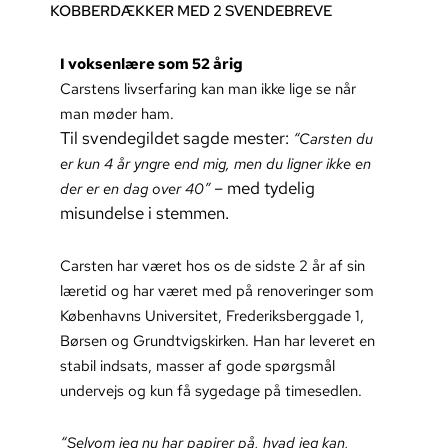
KOBBERDÆKKER MED 2 SVENDEBREVE
I voksenlære som 52 årig
Carstens livserfaring kan man ikke lige se når
man møder ham.
Til svendegildet sagde mester:
“Carsten du
er kun 4 år yngre end mig, men du ligner ikke en
– med tydelig
der er en dag over 40”
misundelse i stemmen.
Carsten har været hos os de sidste 2 år af sin
læretid og har været med på renoveringer som
Københavns Universitet, Frederiksberggade 1,
Børsen og Grundtvigskirken. Han har leveret en
stabil indsats, masser af gode spørgsmål
undervejs og kun få sygedage på timesedlen.
“Selvom jeg nu har papirer på, hvad jeg kan,