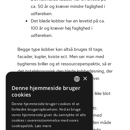
ca. 50 år og kræver mindre faglighed i
udførelsen.
Det bløde kobber har en levetid på ca.
100 år og kræver høj faglighed i
udførelsen.
Begge type kobber kan altså bruges til tage,
facader, kupler, kviste ect. Men ser man med
bygherres briller og et ressourceperspektiv, så er
det totaløkonomisk den bløde kobberløsning, der
×
overvejende burde bruges på alle opgaver.
Denne hjemmeside bruger
DANISH
Når et kobbertag skal renoveres, er det ikke blot
cookies
taget, der koster – det er både stillads,
ENGLISH
Denne hjemmeside bruger cookies til at
mandetimer, planlægning af arbejdet etc.
forbedre brugeroplevelsen. Ved at bruge
Med det perspektiv, kan bygningsejere med
vores hjemmeside giver du samtykke til alle
cookies i overensstemmelse med vores
fordel vælge den bløde kobber, og på den måde
cookiepolitik.
Læs mere
spare penge og ressourcer, fordi det bløde