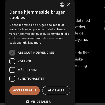
×
Denne hjemmeside bruger
Vi er gode til at
DANISH
cookies
gennemføre arbejdet med
ENGLISH
Denne hjemmeside bruger cookies til at
respekt for håndværket,
forbedre brugeroplevelsen. Ved at bruge
og har øje for både de
vores hjemmeside giver du samtykke til alle
cookies i overensstemmelse med vores
store linjer og detaljerne.
cookiepolitik.
Læs mere
Har du en opgave, du ikke
ABSOLUT NØDVENDIGE
kan løse, kan vi måske
YDEEVNE
finde den rigtige løsning
MÅLRETNING
til dig.
FUNKTIONALITET
ACCEPTER ALLE
AFVIS ALLE
VIS DETALJER