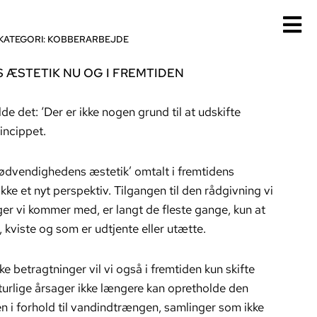
KATEGORI:
KOBBERARBEJDE
ÆSTETIK NU OG I FREMTIDEN
de det: ‘Der er ikke nogen grund til at udskifte
incippet.
nødvendighedens æstetik’ omtalt i fremtidens
ikke et nyt perspektiv. Tilgangen til den rådgivning vi
ger vi kommer med, er langt de fleste gange, kun at
, kviste og som er udtjente eller utætte.
 betragtninger vil vi også i fremtiden kun skifte
turlige årsager ikke længere kan opretholde den
en i forhold til vandindtrængen, samlinger som ikke