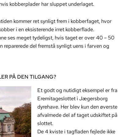
r hvis kobberplader har sluppet underlaget.
tiden kommer ret synligt frem i kobberfaget, hvor
obber i en eksisterende irret kobberflade.
nne ses meget tydeligst, hvis taget er over 40 – 50
n reparerede del fremstå synligt uens i farven og
ER PÅ DEN TILGANG?
Et godt og nutidigt eksempel er fra
Eremitageslottet i Jægersborg
dyrehave. Her blev kun den øverste
afvalmede del af taget udskiftet på
slottet.
De 4 kviste i tagfladen fejlede ikke