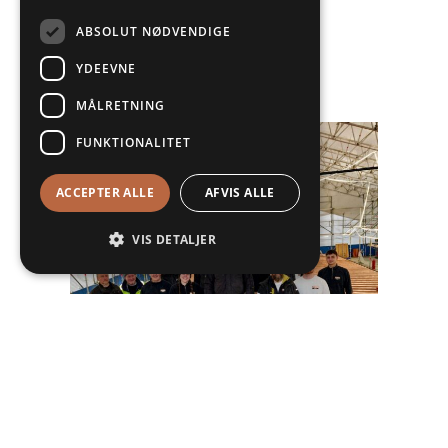
//Os fra TOFT Kobber A/S
ABSOLUT NØDVENDIGE
YDEEVNE
KØBENHAVNERTAGET
MÅLRETNING
FUNKTIONALITET
ACCEPTER ALLE
AFVIS ALLE
VIS DETALJER