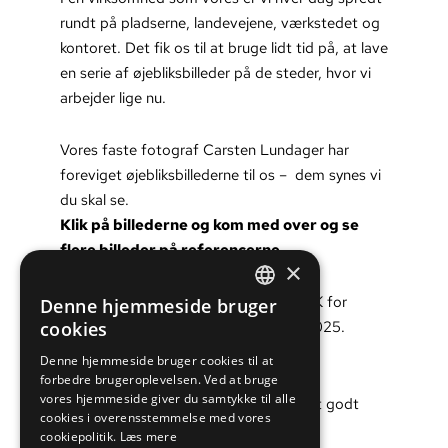
rundt på pladserne, landevejene, værkstedet og
kontoret. Det fik os til at bruge lidt tid på, at lave
en serie af øjebliksbilleder på de steder, hvor vi
arbejder lige nu.
Vores faste fotograf Carsten Lundager har
foreviget øjebliksbillederne til os – dem synes vi
du skal se.
Klik på billederne og kom med over og se
flere billeder på referencerne.
×
I denne hilsen skal der også lyde en TAK for
Denne hjemmeside bruger
DANISH
opgaver, samarbejde og følgeskab i 2025.
cookies
ENGLISH
Denne hjemmeside bruger cookies til at
forbedre brugeroplevelsen. Ved at bruge
vores hjemmeside giver du samtykke til alle
Du ønskes en rigtig glædelig jul samt et godt
cookies i overensstemmelse med vores
nytår.
cookiepolitik.
Læs mere